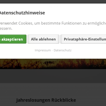
Navigation
HOME
2026
MUSIK STREAMEN
JAHRESLOSUNGEN RÜ
überspringen
Datenschutzhinweise
verwendet Cookies, um bestimmte Funktionen zu ermöglich
essern.
e akzeptieren
Alle ablehnen
Privatsphäre-Einstellu
Impressum
Datenschutz
Jahreslosungen Rückblicke