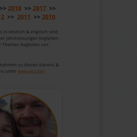
>>
2018
>>
2017
>>
12
>>
2011
>>
2010
s in deutsch & englisch sind
der Jahreslosungen begleiten
der Themen begleiten uns
ufnahmen zu diesen Kanons &
uns unter
www.wutzler-