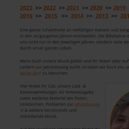
2023
>>
2022
>>
2021
>>
2020
>>
2019
2016
>>
2015
>>
2014
>>
2013
>>
20
Eine ganze Schatztruhe an vielfältigen Kanons und Song
in den vergangenen Jahren entstanden. Die Bibelverse 
uns nicht nur in den jeweiligen Jahren, sondern viele 
durch unser ganzes Leben.
Wenn Euch unsere Musik gefällt und Ihr Noten oder A
Liedern zur Jahreslosung sucht, so laden wir Euch ein, 
verlag.de
zu besuchen.
Hier findet ihr CDs, unsere Lied- &
Kanonsammlungen als Notenausgabe
sowie weiteres Material wie Poster,
Lesezeichen, Postkarten zur
Jahreslosung
& weitere berührende und
mitreißende Musik.