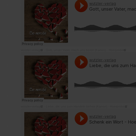
wutzler-verlag
·
Gott, unser Vater, mach uns bereit (Kanon) - Hoerprobe
wutzler-verlag
·
Liebe, die uns zum Handeln befreit (Kanon) - Hoerprobe