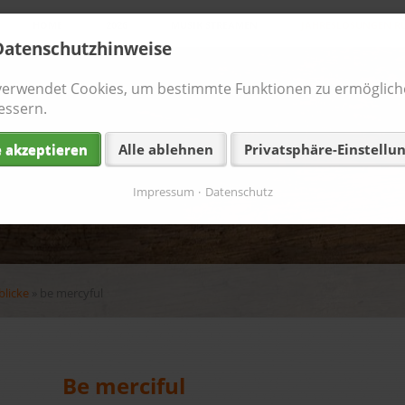
Navigation
HOME
2026
MUSIK STREAMEN
JAHRESLOSUNGEN RÜ
überspringen
Datenschutzhinweise
verwendet Cookies, um bestimmte Funktionen zu ermöglich
essern.
e akzeptieren
Alle ablehnen
Privatsphäre-Einstellu
Impressum
Datenschutz
blicke
»
be mercyful
Be merciful