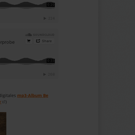
digitales
mp3-Album Be
r
)