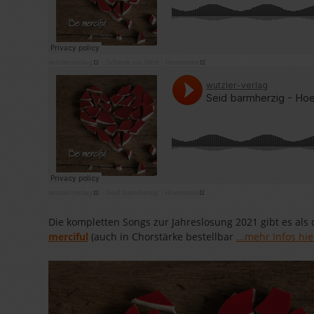
wutzler-verlag
·
Schenk ein Wort - Hoerprobe
wutzler-verlag
·
Seid barmherzig - Hoerprobe
Die kompletten Songs zur Jahreslosung 2021 gibt es als 
merciful
(auch in Chorstärke bestellbar
...mehr Infos hie